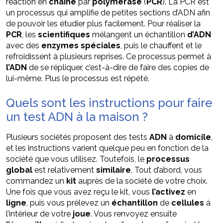
réaction en
chaîne
par
polymérase
(
PCR
). La PCR est
un processus qui amplifie de petites sections d’ADN afin
de pouvoir les étudier plus facilement. Pour réaliser la
PCR
, les
scientifiques
mélangent un échantillon
d’ADN
avec des
enzymes
spéciales
, puis le chauffent et le
refroidissent à plusieurs reprises. Ce processus permet à
l’ADN
de se répliquer, c’est-à-dire de faire des copies de
lui-même. Plus le processus est répété.
Quels sont les instructions pour faire
un test ADN à la maison ?
Plusieurs sociétés proposent des tests
ADN
à
domicile
,
et les instructions varient quelque peu en fonction de la
société que vous utilisez. Toutefois, le
processus
global
est relativement
similaire
. Tout d’abord, vous
commandez un
kit
auprès de la société de votre choix.
Une fois que vous avez reçu le kit, vous
l’activez
en
ligne
, puis vous prélevez un
échantillon
de
cellules
à
l’intérieur de votre
joue
. Vous renvoyez ensuite