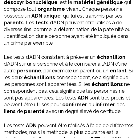
désoxyribonucléique
, est le
matériel
génétique
qui
compose tout
organisme
vivant. Chaque personne
possède un
ADN
unique
, qui lui est transmis par ses
parents
. Les
tests
d’ADN peuvent être utilisés à de
diverses fins, comme la détermination de la paternité ou
l’identification d’une personne ayant été impliquée dans
un crime par exemple.
Les tests d’ADN consistent à prélever un
échantillon
d’ADN sur une personne et à le comparer à l’ADN d’une
autre
personne
, par exemple un parent ou un
enfant
. Si
les deux
échantillons
correspondent, cela signifie que
les personnes sont apparentées. Si les
échantillons
ne
correspondent pas, cela signifie que les personnes ne
sont pas apparentées. Les tests
ADN
sont très précis et
peuvent être utilisés pour
confirmer
ou
infirmer
des
liens
de
parenté
avec un degré élevé de certitude.
Les tests
ADN
peuvent être réalisés à l’aide de différentes
méthodes, mais la méthode la plus courante est la