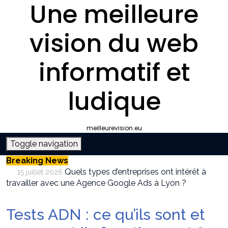
Une meilleure
vision du web
informatif et
ludique
meilleurevision.eu
Toggle navigation
Breaking News
Quels types d’entreprises ont intérêt à
15 juillet 2026
travailler avec une Agence Google Ads à Lyon ?
Pourquoi faire appel à une agence SEO à
9 juillet 2026
Lyon plutôt que gérer le référencement en interne ?
Tests ADN : ce qu’ils sont et
Survivalisme boutique : où acheter son
12 juin 2026