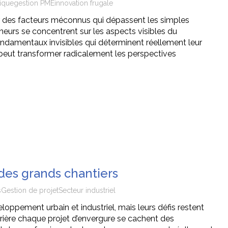
gique
gestion PME
innovation frugale
r des facteurs méconnus qui dépassent les simples
neurs se concentrent sur les aspects visibles du
damentaux invisibles qui déterminent réellement leur
eut transformer radicalement les perspectives
 des grands chantiers
s
Gestion de projet
Secteur industriel
loppement urbain et industriel, mais leurs défis restent
rière chaque projet d’envergure se cachent des