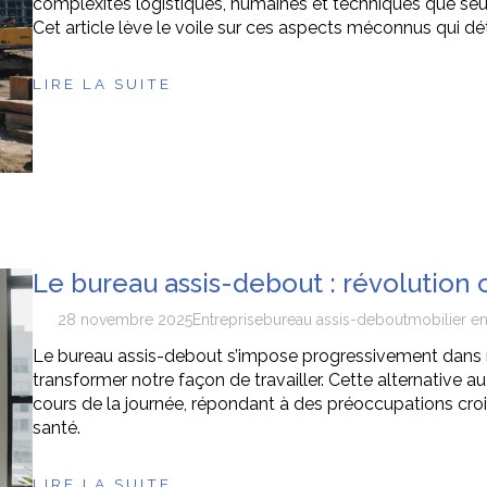
complexités logistiques, humaines et techniques que seu
Cet article lève le voile sur ces aspects méconnus qui dé
LIRE LA SUITE
Le bureau assis-debout : révolution
28 novembre 2025
Entreprise
bureau assis-debout
mobilier en
Le bureau assis-debout s’impose progressivement dans 
transformer notre façon de travailler. Cette alternative au
cours de la journée, répondant à des préoccupations crois
santé.
LIRE LA SUITE