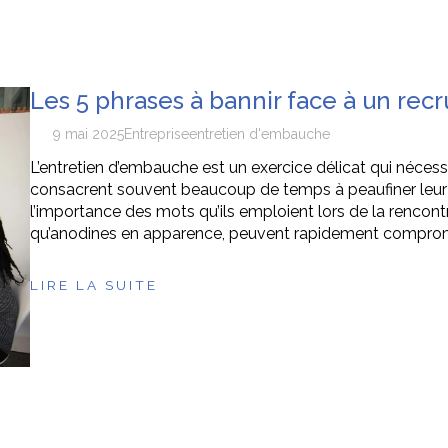
Les 5 phrases à bannir face à un recr
9 mai 2025
Entreprise
entretien d'embauche
L’entretien d’embauche est un exercice délicat qui nécess
consacrent souvent beaucoup de temps à peaufiner leur CV
l’importance des mots qu’ils emploient lors de la rencontr
qu’anodines en apparence, peuvent rapidement comprome
LIRE LA SUITE