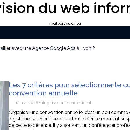
ision du web infor
meilleurevision.eu
ravailler avec une Agence Google Ads à Lyon ?
yon plutôt que gérer le référencement en interne ?
ipement de survie
cier idéal pour votre convention annuelle
uissants
our la protection de vos biens et de vos proches ?
Les 7 critères pour sélectionner le c
convention annuelle
12 mai 2026
Entreprise
conférencier idéal
Organiser une convention annuelle, c’est un peu comme or
logistique, la technique, et surtout, créer ce moment sus
de cette expérience, il y a souvent un conférencier professi