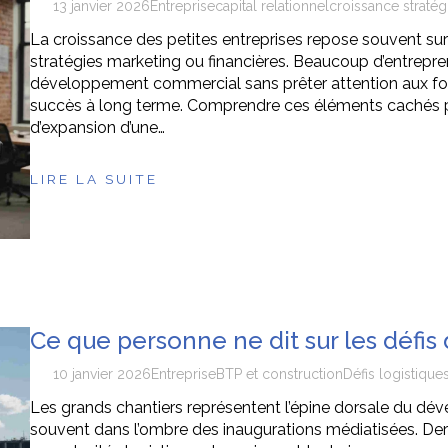
13 janvier 2026
Entreprise
capital relationnel
croissance straté
La croissance des petites entreprises repose souvent su
stratégies marketing ou financières. Beaucoup d’entrepre
développement commercial sans prêter attention aux fon
succès à long terme. Comprendre ces éléments cachés p
d’expansion d’une…
LIRE LA SUITE
Ce que personne ne dit sur les défis
10 janvier 2026
Entreprise
BTP et construction
Défis logistique
Les grands chantiers représentent l’épine dorsale du déve
souvent dans l’ombre des inaugurations médiatisées. Der