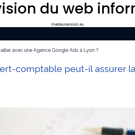
ision du web infor
meilleurevision.eu
ravailler avec une Agence Google Ads à Lyon ?
yon plutôt que gérer le référencement en interne ?
ipement de survie
pert-comptable peut-il assurer 
cier idéal pour votre convention annuelle
uissants
our la protection de vos biens et de vos proches ?