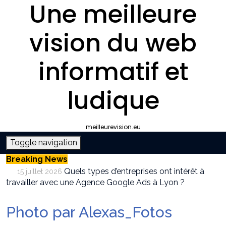
Une meilleure
vision du web
informatif et
ludique
meilleurevision.eu
Toggle navigation
Breaking News
Quels types d’entreprises ont intérêt à
15 juillet 2026
travailler avec une Agence Google Ads à Lyon ?
Pourquoi faire appel à une agence SEO à
9 juillet 2026
Lyon plutôt que gérer le référencement en interne ?
Photo par Alexas_Fotos
Survivalisme boutique : où acheter son
12 juin 2026
équipement de survie