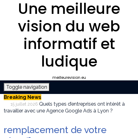
Une meilleure
vision du web
informatif et
ludique
meilleurevision.eu
Toggle navigation
Breaking News
Quels types d’entreprises ont intérêt à
15 juillet 2026
travailler avec une Agence Google Ads à Lyon ?
Pourquoi faire appel à une agence SEO à
9 juillet 2026
Lyon plutôt que gérer le référencement en interne ?
remplacement de votre
Survivalisme boutique : où acheter son
12 juin 2026