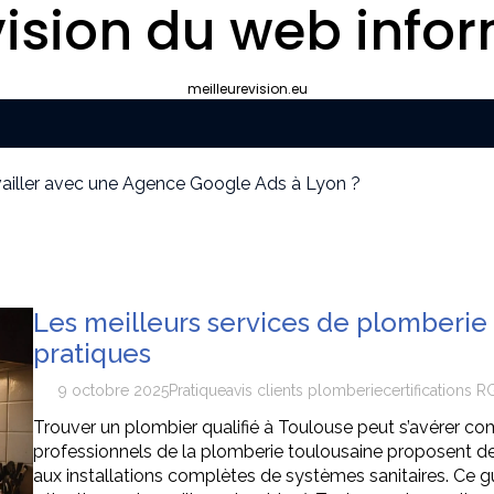
ision du web infor
meilleurevision.eu
ravailler avec une Agence Google Ads à Lyon ?
yon plutôt que gérer le référencement en interne ?
ipement de survie
cier idéal pour votre convention annuelle
uissants
our la protection de vos biens et de vos proches ?
Les meilleurs services de plomberie 
pratiques
9 octobre 2025
Pratique
avis clients plomberie
certifications R
Trouver un plombier qualifié à Toulouse peut s’avérer com
professionnels de la plomberie toulousaine proposent des 
aux installations complètes de systèmes sanitaires. Ce gu