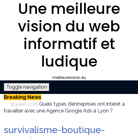
Une meilleure
vision du web
informatif et
ludique
meilleurevision.eu
Toggle navigation
Breaking News
Quels types d’entreprises ont intérêt à
15 juillet 2026
travailler avec une Agence Google Ads à Lyon ?
Pourquoi faire appel à une agence SEO à
9 juillet 2026
Lyon plutôt que gérer le référencement en interne ?
survivalisme-boutique-
Survivalisme boutique : où acheter son
12 juin 2026