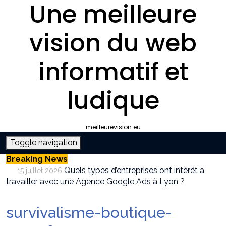
Une meilleure
vision du web
informatif et
ludique
meilleurevision.eu
Toggle navigation
Breaking News
Quels types d’entreprises ont intérêt à
15 juillet 2026
travailler avec une Agence Google Ads à Lyon ?
Pourquoi faire appel à une agence SEO à
9 juillet 2026
Lyon plutôt que gérer le référencement en interne ?
survivalisme-boutique-
Survivalisme boutique : où acheter son
12 juin 2026