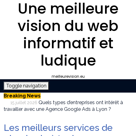
Une meilleure
vision du web
informatif et
ludique
meilleurevision.eu
Toggle navigation
Breaking News
Quels types d’entreprises ont intérêt à
15 juillet 2026
travailler avec une Agence Google Ads à Lyon ?
Pourquoi faire appel à une agence SEO à
9 juillet 2026
Lyon plutôt que gérer le référencement en interne ?
Les meilleurs services de
Survivalisme boutique : où acheter son
12 juin 2026
équipement de survie