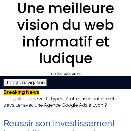
Une meilleure
vision du web
informatif et
ludique
meilleurevision.eu
Toggle navigation
Breaking News
Quels types d’entreprises ont intérêt à
15 juillet 2026
travailler avec une Agence Google Ads à Lyon ?
Pourquoi faire appel à une agence SEO à
9 juillet 2026
Lyon plutôt que gérer le référencement en interne ?
Réussir son investissement
Survivalisme boutique : où acheter son
12 juin 2026