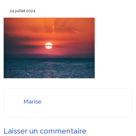
équipement de survie
Les 7 critères pour sélectionner le
12 mai 2026
24 juillet 2024
conférencier idéal pour votre convention annuelle
SEO Google Maps Paris : 4 éléments clés
14 avril 2026
puissants
Pourquoi faire confiance à ADC sécurité
16 juillet 2026
pour la protection de vos biens et de vos proches ?
Marise
Laisser un commentaire