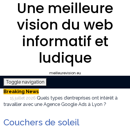
Une meilleure
vision du web
informatif et
ludique
meilleurevision.eu
Toggle navigation
Breaking News
Quels types d’entreprises ont intérêt à
15 juillet 2026
travailler avec une Agence Google Ads à Lyon ?
Pourquoi faire appel à une agence SEO à
9 juillet 2026
Lyon plutôt que gérer le référencement en interne ?
Couchers de soleil
Survivalisme boutique : où acheter son
12 juin 2026