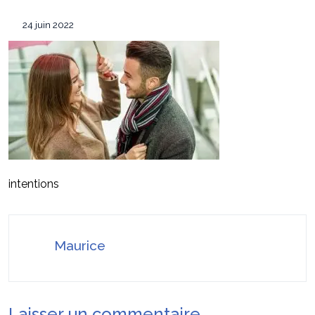
équipement de survie
Les 7 critères pour sélectionner le
12 mai 2026
24 juin 2022
conférencier idéal pour votre convention annuelle
SEO Google Maps Paris : 4 éléments clés
14 avril 2026
puissants
Pourquoi faire confiance à ADC sécurité
16 juillet 2026
pour la protection de vos biens et de vos proches ?
intentions
Maurice
Laisser un commentaire