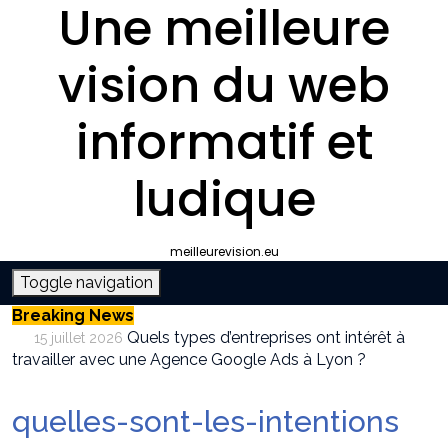
Une meilleure
vision du web
informatif et
ludique
meilleurevision.eu
Toggle navigation
Breaking News
Quels types d’entreprises ont intérêt à
15 juillet 2026
travailler avec une Agence Google Ads à Lyon ?
Pourquoi faire appel à une agence SEO à
9 juillet 2026
Lyon plutôt que gérer le référencement en interne ?
quelles-sont-les-intentions
Survivalisme boutique : où acheter son
12 juin 2026