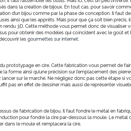
 il faut rassembler les outils. Mais ici, c’est un peu l’inverse
lisés dans la création de bijoux. En tout cas, pour savoir comme
ation d’un bijou comme par la phase de conception. Il faut de
uses ainsi que les apprêts. Mais pour que ça soit bien précis, il
 rendu 3D. Cette méthode vous permet donc de visualiser votr
us pour obtenir des modèles qui coïncident avec le goût et l
 découvrir les
gourmettes sur internet
.
 du prototypage en cire. Cette fabrication vous permet de fai
 la forme ainsi qu’une précision sur l’emplacement des pierres
iez lancer sur le marché. Ne négligez donc pas cette étape si 
suffit pas en effet de dessiner mais aussi de représenter visu
s de fabrication de bijou. Il faut fondre le métal en fabriqua
nduction pour fondre la cire par-dessous la moule. Le métal c
ler dans le moule et remplacera la cire.