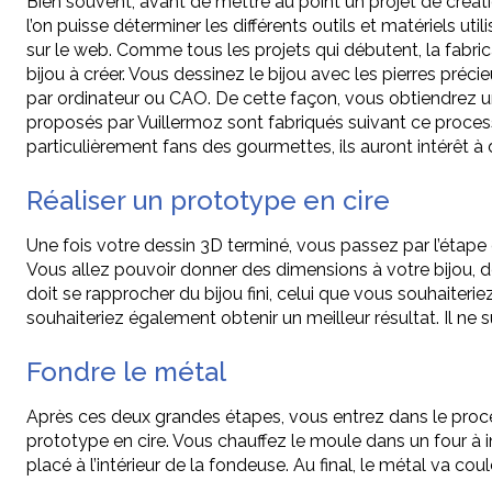
Bien souvent, avant de mettre au point un projet de création,
l’on puisse déterminer les différents outils et matériels uti
sur le web. Comme tous les projets qui débutent, la fabric
bijou à créer. Vous dessinez le bijou avec les pierres précie
par ordinateur ou CAO. De cette façon, vous obtiendrez un
proposés par Vuillermoz sont fabriqués suivant ce process
particulièrement fans des gourmettes, ils auront intérêt à
Réaliser un prototype en cire
Une fois votre dessin 3D terminé, vous passez par l’étape
Vous allez pouvoir donner des dimensions à votre bijou, de
doit se rapprocher du bijou fini, celui que vous souhaiter
souhaiteriez également obtenir un meilleur résultat. Il ne 
Fondre le métal
Après ces deux grandes étapes, vous entrez dans le processu
prototype en cire. Vous chauffez le moule dans un four à i
placé à l’intérieur de la fondeuse. Au final, le métal va cou