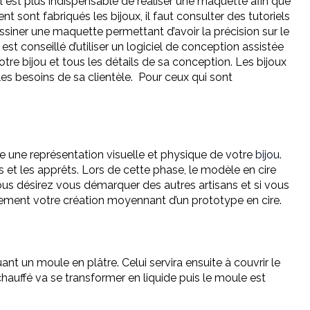
. Il est plus indispensable de réaliser une maquette afin que
nt sont fabriqués les bijoux, il faut consulter des tutoriels
ssiner une maquette permettant d’avoir la précision sur le
 est conseillé d’utiliser un logiciel de conception assistée
e bijou et tous les détails de sa conception. Les bijoux
es besoins de sa clientèle. Pour ceux qui sont
re une représentation visuelle et physique de votre
bijou
.
 et les apprêts. Lors de cette phase, le modèle en cire
vous désirez vous démarquer des autres artisans et si vous
ellement votre création moyennant d’un prototype en cire.
nt un moule en plâtre. Celui servira ensuite à couvrir le
hauffé va se transformer en liquide puis le moule est