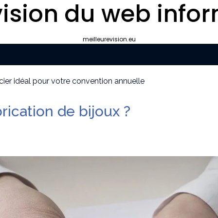
ision du web infor
meilleurevision.eu
uissants
our la protection de vos biens et de vos proches ?
ravailler avec une Agence Google Ads à Lyon ?
rication de bijoux ?
yon plutôt que gérer le référencement en interne ?
ipement de survie
cier idéal pour votre convention annuelle