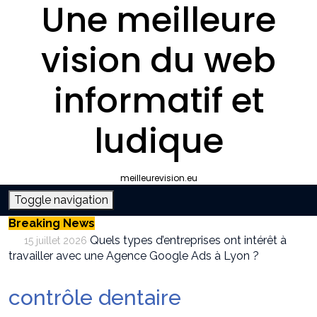
Une meilleure
vision du web
informatif et
ludique
meilleurevision.eu
Toggle navigation
Breaking News
Quels types d’entreprises ont intérêt à
15 juillet 2026
travailler avec une Agence Google Ads à Lyon ?
Pourquoi faire appel à une agence SEO à
9 juillet 2026
Lyon plutôt que gérer le référencement en interne ?
contrôle dentaire
Survivalisme boutique : où acheter son
12 juin 2026
équipement de survie