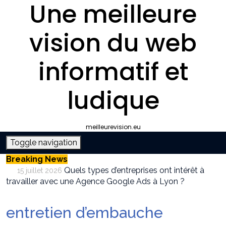
Une meilleure
vision du web
informatif et
ludique
meilleurevision.eu
Toggle navigation
Breaking News
Quels types d’entreprises ont intérêt à
15 juillet 2026
travailler avec une Agence Google Ads à Lyon ?
Pourquoi faire appel à une agence SEO à
9 juillet 2026
Lyon plutôt que gérer le référencement en interne ?
entretien d’embauche
Survivalisme boutique : où acheter son
12 juin 2026