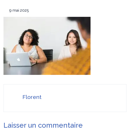
équipement de survie
Les 7 critères pour sélectionner le
12 mai 2026
9 mai 2025
conférencier idéal pour votre convention annuelle
SEO Google Maps Paris : 4 éléments clés
14 avril 2026
puissants
Pourquoi faire confiance à ADC sécurité
16 juillet 2026
pour la protection de vos biens et de vos proches ?
Florent
Laisser un commentaire