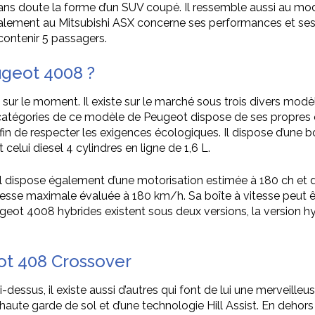
ans doute la forme d’un SUV coupé. Il ressemble aussi au mod
alement au Mitsubishi ASX concerne ses performances et ses m
 contenir 5 passagers.
ugeot 4008 ?
 sur le moment. Il existe sur le marché sous trois divers mod
atégories de ce modèle de Peugeot dispose de ses propres c
n de respecter les exigences écologiques. Il dispose d’une boî
celui diesel 4 cylindres en ligne de 1,6 L.
dispose également d’une motorisation estimée à 180 ch et d’
 vitesse maximale évaluée à 180 km/h. Sa boîte à vitesse peu
Peugeot 4008 hybrides existent sous deux versions, la version h
ot 408 Crossover
ssus, il existe aussi d’autres qui font de lui une merveilleuse
 haute garde de sol et d’une technologie Hill Assist. En dehor