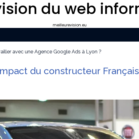
ision du web infor
meilleurevision.eu
ravailler avec une Agence Google Ads à Lyon ?
yon plutôt que gérer le référencement en interne ?
ipement de survie
mpact du constructeur Français
cier idéal pour votre convention annuelle
uissants
our la protection de vos biens et de vos proches ?