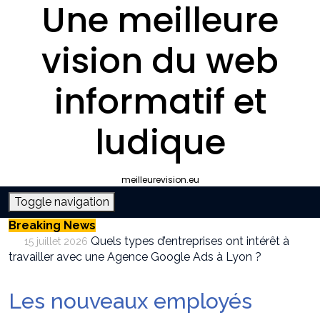
Une meilleure
vision du web
informatif et
ludique
meilleurevision.eu
Toggle navigation
Breaking News
Quels types d’entreprises ont intérêt à
15 juillet 2026
travailler avec une Agence Google Ads à Lyon ?
Pourquoi faire appel à une agence SEO à
9 juillet 2026
Lyon plutôt que gérer le référencement en interne ?
Les nouveaux employés
Survivalisme boutique : où acheter son
12 juin 2026