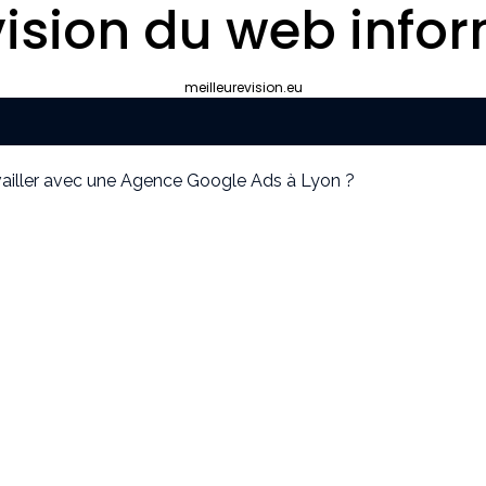
ision du web infor
meilleurevision.eu
ravailler avec une Agence Google Ads à Lyon ?
yon plutôt que gérer le référencement en interne ?
ipement de survie
cier idéal pour votre convention annuelle
uissants
our la protection de vos biens et de vos proches ?