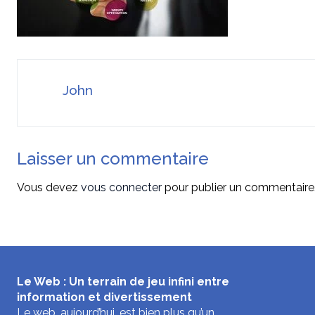
John
Laisser un commentaire
Vous devez
vous connecter
pour publier un commentaire
Le Web : Un terrain de jeu infini entre
information et divertissement
Le web, aujourd’hui, est bien plus qu’un