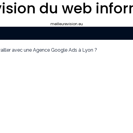
ision du web infor
meilleurevision.eu
ravailler avec une Agence Google Ads à Lyon ?
yon plutôt que gérer le référencement en interne ?
ipement de survie
cier idéal pour votre convention annuelle
uissants
our la protection de vos biens et de vos proches ?