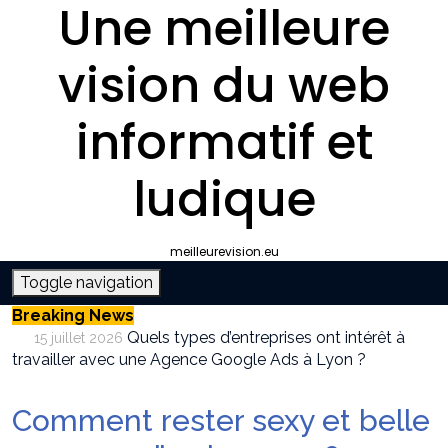
Une meilleure
vision du web
informatif et
ludique
meilleurevision.eu
Toggle navigation
Breaking News
Quels types d’entreprises ont intérêt à
15 juillet 2026
travailler avec une Agence Google Ads à Lyon ?
Pourquoi faire appel à une agence SEO à
9 juillet 2026
Lyon plutôt que gérer le référencement en interne ?
Comment rester sexy et belle
Survivalisme boutique : où acheter son
12 juin 2026
équipement de survie