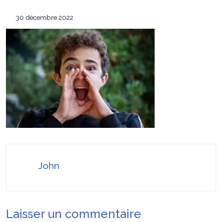
équipement de survie
Les 7 critères pour sélectionner le
12 mai 2026
30 décembre 2022
conférencier idéal pour votre convention annuelle
SEO Google Maps Paris : 4 éléments clés
14 avril 2026
puissants
Pourquoi faire confiance à ADC sécurité
16 juillet 2026
pour la protection de vos biens et de vos proches ?
John
Laisser un commentaire