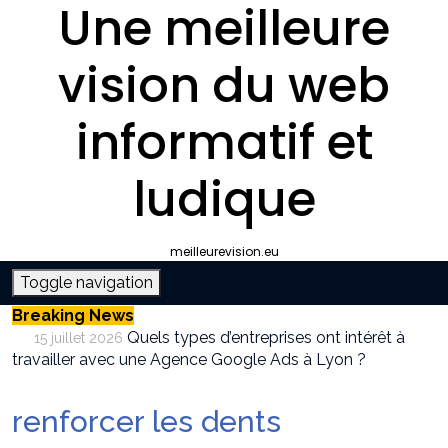
Une meilleure
vision du web
informatif et
ludique
meilleurevision.eu
Toggle navigation
Breaking News
Quels types d’entreprises ont intérêt à
15 juillet 2026
travailler avec une Agence Google Ads à Lyon ?
Pourquoi faire appel à une agence SEO à
9 juillet 2026
Lyon plutôt que gérer le référencement en interne ?
renforcer les dents
Survivalisme boutique : où acheter son
12 juin 2026