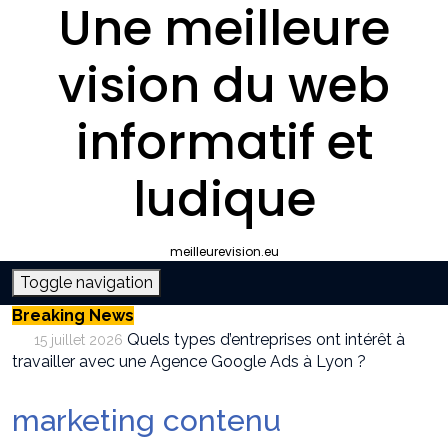
Une meilleure
vision du web
informatif et
ludique
meilleurevision.eu
Toggle navigation
Breaking News
Quels types d’entreprises ont intérêt à
15 juillet 2026
travailler avec une Agence Google Ads à Lyon ?
Pourquoi faire appel à une agence SEO à
9 juillet 2026
Lyon plutôt que gérer le référencement en interne ?
marketing contenu
Survivalisme boutique : où acheter son
12 juin 2026
équipement de survie