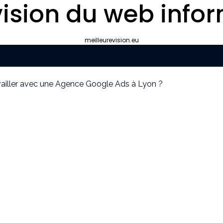
ision du web infor
meilleurevision.eu
ravailler avec une Agence Google Ads à Lyon ?
yon plutôt que gérer le référencement en interne ?
ipement de survie
cier idéal pour votre convention annuelle
uissants
our la protection de vos biens et de vos proches ?