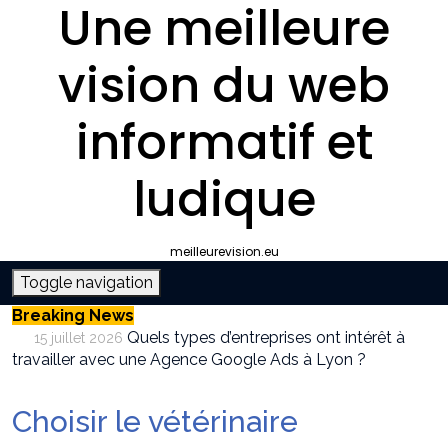
Une meilleure
vision du web
informatif et
ludique
meilleurevision.eu
Toggle navigation
Breaking News
Quels types d’entreprises ont intérêt à
15 juillet 2026
travailler avec une Agence Google Ads à Lyon ?
Pourquoi faire appel à une agence SEO à
9 juillet 2026
Lyon plutôt que gérer le référencement en interne ?
Choisir le vétérinaire
Survivalisme boutique : où acheter son
12 juin 2026