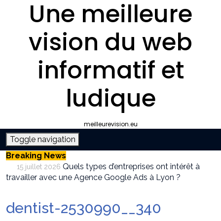
Une meilleure
vision du web
informatif et
ludique
meilleurevision.eu
Toggle navigation
Breaking News
Quels types d’entreprises ont intérêt à
15 juillet 2026
travailler avec une Agence Google Ads à Lyon ?
Pourquoi faire appel à une agence SEO à
9 juillet 2026
Lyon plutôt que gérer le référencement en interne ?
dentist-2530990__340
Survivalisme boutique : où acheter son
12 juin 2026