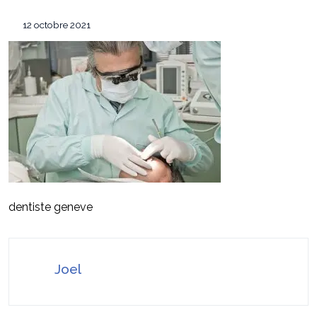
équipement de survie
Les 7 critères pour sélectionner le
12 mai 2026
12 octobre 2021
conférencier idéal pour votre convention annuelle
SEO Google Maps Paris : 4 éléments clés
14 avril 2026
puissants
Pourquoi faire confiance à ADC sécurité
16 juillet 2026
pour la protection de vos biens et de vos proches ?
dentiste geneve
Joel