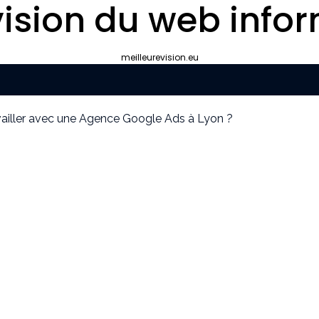
ision du web infor
meilleurevision.eu
ravailler avec une Agence Google Ads à Lyon ?
yon plutôt que gérer le référencement en interne ?
ipement de survie
cier idéal pour votre convention annuelle
uissants
our la protection de vos biens et de vos proches ?