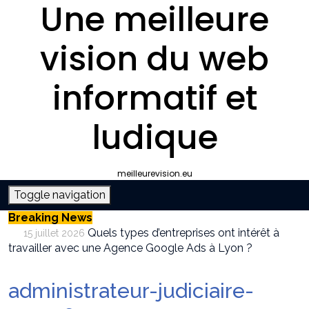
Une meilleure
vision du web
informatif et
ludique
meilleurevision.eu
Toggle navigation
Breaking News
Quels types d’entreprises ont intérêt à
15 juillet 2026
travailler avec une Agence Google Ads à Lyon ?
Pourquoi faire appel à une agence SEO à
9 juillet 2026
Lyon plutôt que gérer le référencement en interne ?
administrateur-judiciaire-
Survivalisme boutique : où acheter son
12 juin 2026