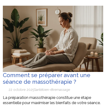
Les 7 critères pour sélectionner le
12 mai 2026
conférencier idéal pour votre convention annuelle
SEO Google Maps Paris : 4 éléments clés
14 avril 2026
puissants
Pourquoi faire confiance à ADC sécurité
16 juillet 2026
pour la protection de vos biens et de vos proches ?
Quels types d’entreprises ont intérêt à
15 juillet 2026
travailler avec une Agence Google Ads à Lyon ?
Comment se préparer avant une
séance de massothérapie ?
22 octobre 2025
Santé
bien-être
massage
La préparation massothérapie constitue une étape
essentielle pour maximiser les bienfaits de votre séance.