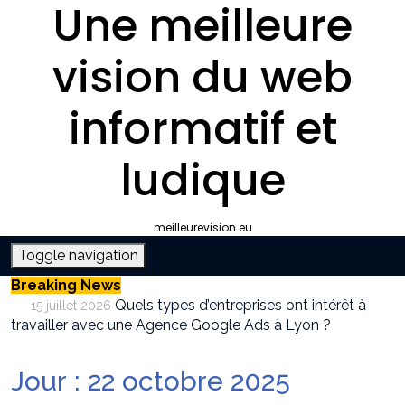
Une meilleure
vision du web
informatif et
ludique
meilleurevision.eu
Toggle navigation
Breaking News
Quels types d’entreprises ont intérêt à
15 juillet 2026
travailler avec une Agence Google Ads à Lyon ?
Pourquoi faire appel à une agence SEO à
9 juillet 2026
Lyon plutôt que gérer le référencement en interne ?
Jour :
22 octobre 2025
Survivalisme boutique : où acheter son
12 juin 2026
équipement de survie