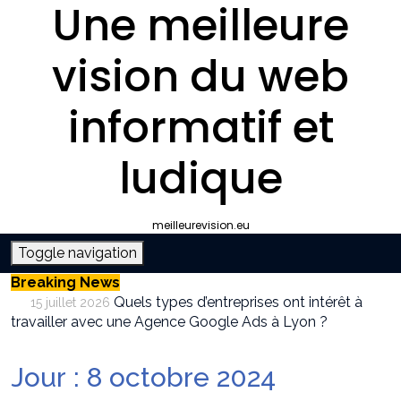
Une meilleure
vision du web
informatif et
ludique
meilleurevision.eu
Toggle navigation
Breaking News
Quels types d’entreprises ont intérêt à
15 juillet 2026
travailler avec une Agence Google Ads à Lyon ?
Pourquoi faire appel à une agence SEO à
9 juillet 2026
Lyon plutôt que gérer le référencement en interne ?
Jour :
8 octobre 2024
Survivalisme boutique : où acheter son
12 juin 2026