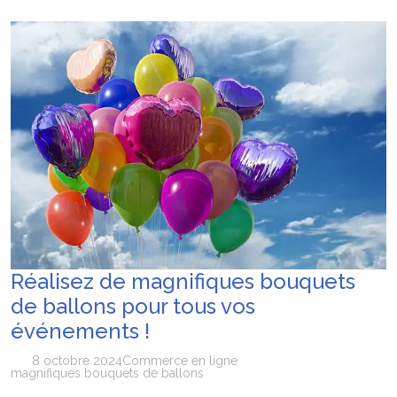
équipement de survie
Les 7 critères pour sélectionner le
12 mai 2026
conférencier idéal pour votre convention annuelle
SEO Google Maps Paris : 4 éléments clés
14 avril 2026
puissants
Pourquoi faire confiance à ADC sécurité
16 juillet 2026
pour la protection de vos biens et de vos proches ?
Réalisez de magnifiques bouquets
de ballons pour tous vos
événements !
8 octobre 2024
Commerce en ligne
magnifiques bouquets de ballons