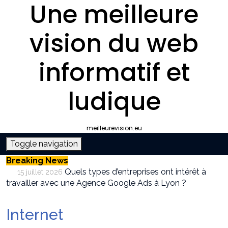
Une meilleure
vision du web
informatif et
ludique
meilleurevision.eu
Toggle navigation
Breaking News
Quels types d’entreprises ont intérêt à
15 juillet 2026
travailler avec une Agence Google Ads à Lyon ?
Pourquoi faire appel à une agence SEO à
9 juillet 2026
Lyon plutôt que gérer le référencement en interne ?
Internet
Survivalisme boutique : où acheter son
12 juin 2026