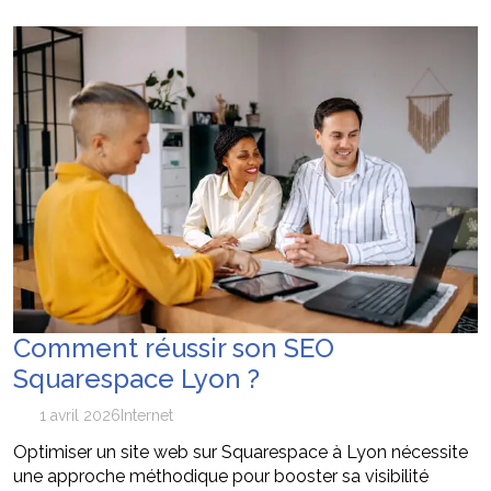
équipement de survie
Les 7 critères pour sélectionner le
12 mai 2026
conférencier idéal pour votre convention annuelle
SEO Google Maps Paris : 4 éléments clés
14 avril 2026
puissants
Pourquoi faire confiance à ADC sécurité
16 juillet 2026
pour la protection de vos biens et de vos proches ?
Comment réussir son SEO
Squarespace Lyon ?
1 avril 2026
Internet
Optimiser un site web sur Squarespace à Lyon nécessite
une approche méthodique pour booster sa visibilité